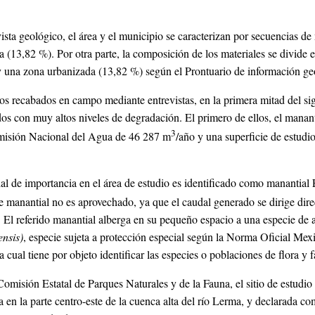
ista geológico, el área y el municipio se caracterizan por secuencias 
 (13,82 %). Por otra parte, la composición de los materiales se divide 
y una zona urbanizada (13,82 %) según el Prontuario de información g
s recabados en campo mediante entrevistas, en la primera mitad del sig
os con muy altos niveles de degradación. El primero de ellos, el mana
3
misión Nacional del Agua de 46 287 m
/año y una superficie de estudi
l de importancia en el área de estudio es identificado como manantial
e manantial no es aprovechado, ya que el caudal generado se dirige dire
 El referido manantial alberga en su pequeño espacio a una especie d
nsis)
, especie sujeta a protección especial según la Norma Oficia
 cual tiene por objeto identificar las especies o poblaciones de flora y 
omisión Estatal de Parques Naturales y de la Fauna, el sitio de estudi
en la parte centro-este de la cuenca alta del río Lerma, y declarada co