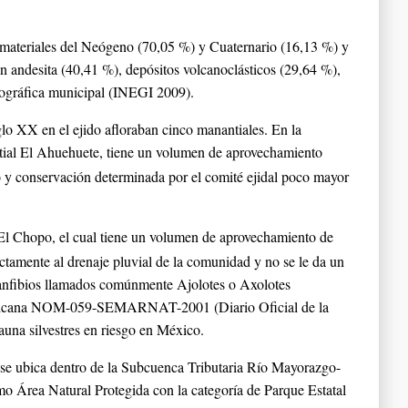
de materiales del Neógeno (70,05 %) y Cuaternario (16,13 %) y
en andesita (40,41 %), depósitos volcanoclásticos (29,64 %),
eográfica municipal (INEGI 2009).
lo XX en el ejido afloraban cinco manantiales. En la
ntial El Ahuehuete, tiene un volumen de aprovechamiento
o y conservación determinada por el comité ejidal poco mayor
 El Chopo, el cual tiene un volumen de aprovechamiento de
ctamente al drenaje pluvial de la comunidad y no se le da un
e anfibios llamados comúnmente Ajolotes o Axolotes
l Mexicana NOM-059-SEMARNAT-2001 (Diario Oficial de la
fauna silvestres en riesgo en México.
o se ubica dentro de la Subcuenca Tributaria Río Mayorazgo-
mo Área Natural Protegida con la categoría de Parque Estatal