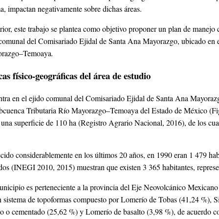
a, impactan negativamente sobre dichas áreas.
rior, este trabajo se plantea como objetivo proponer un plan de manejo c
o comunal del Comisariado Ejidal de Santa Ana Mayorazgo, ubicado en 
yorazgo–Temoaya
.
cas físico-geográficas del área de estudio
ntra en el ejido comunal del Comisariado Ejidal de Santa Ana Mayorazg
bcuenca Tributaria Río Mayorazgo–Temoaya del Estado de México (Figura
una superficie de 110 ha (Registro Agrario Nacional, 2016), de los cual
cido considerablemente en los últimos 20 años, en 1990 eran 1 479 habi
dos (INEGI 2010, 2015) muestran que existen 3 365 habitantes, repres
municipio es perteneciente a la provincia del Eje Neovolcánico Mexican
n sistema de topoformas compuesto por Lomerío de Tobas (41,24 %), Sie
o o cementado (25,62 %) y Lomerío de basalto (3,98 %), de acuerdo c