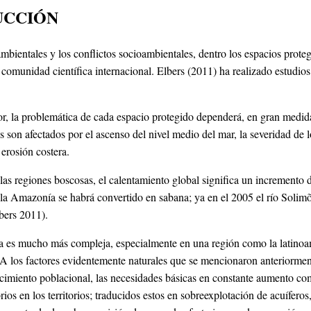
UCCIÓN
mbientales y los conflictos socioambientales, dentro los espacios prote
comunidad científica internacional. Elbers (2011) ha realizado estudios 
or, la problemática de cada espacio protegido dependerá, en gran medida
s son afectados por el ascenso del nivel medio del mar, la severidad de 
 erosión costera.
a las regiones boscosas, el calentamiento global significa un increment
e la Amazonía se habrá convertido en sabana; ya en el 2005 el río Solim
lbers 2011).
ca es mucho más compleja, especialmente en una región como la latino
e. A los factores evidentemente naturales que se mencionaron anteriormen
ecimiento poblacional, las necesidades básicas en constante aumento c
ios en los territorios; traducidos estos en sobreexplotación de acuífero