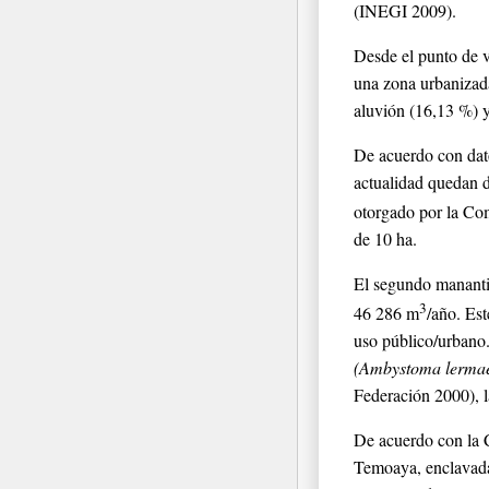
(INEGI 2009).
Desde el punto de v
una zona urbanizada
aluvión (16,13 %) 
De acuerdo con dato
actualidad quedan d
otorgado por la Co
de 10 ha.
El segundo manantia
3
46 286 m
/año. Est
uso público/urbano.
(Ambystoma lermae
Federación 2000), la
De acuerdo con la C
Temoaya, enclavada 