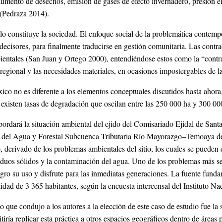
 aumento de desechos, emisión de gases de efecto invernadero, presión en
 (Pedraza 2014).
lo constituye la sociedad. El enfoque social de la problemática contempo
 decisores, para finalmente traducirse en gestión comunitaria. Las contr
ientales (San Juan y Ortego 2000), entendiéndose estos como la “contradi
 regional y las necesidades materiales, en ocasiones impostergables de 
ico no es diferente a los elementos conceptuales discutidos hasta ahor
s existen tasas de degradación que oscilan entre las 250 000 ha y 300 00
abordará la situación ambiental del ejido del Comisariado Ejidal de Sa
o del Agua y Forestal Subcuenca Tributaria Río Mayorazgo–Temoaya del
o, derivado de los problemas ambientales del sitio, los cuales se pueden
duos sólidos y la contaminación del agua. Uno de los problemas más seri
gro su uso y disfrute para las inmediatas generaciones. La fuente funda
lidad de 3 365 habitantes, según la encuesta intercensal del Instituto N
 que condujo a los autores a la elección de este caso de estudio fue l
itiría replicar esta práctica a otros espacios geográficos dentro de ár