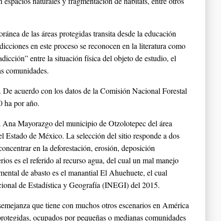
 espacios naturales y fragmentación de hábitats, entre otros
ránea de las áreas protegidas transita desde la educación
adicciones en este proceso se reconocen en la literatura como
cción” entre la situación física del objeto de estudio, el
las comunidades.
a. De acuerdo con los datos de la Comisión Nacional Forestal
0 ha por año.
nta Ana Mayorazgo del municipio de Otzolotepec del área
 Estado de México. La selección del sitio responde a dos
 concentrar en la deforestación, erosión, deposición
os es el referido al recurso agua, del cual un mal manejo
mental de abasto es el manantial El Ahuehuete, el cual
acional de Estadística y Geografía (INEGI) del 2015.
a semejanza que tiene con muchos otros escenarios en América
eas protegidas, ocupados por pequeñas o medianas comunidades