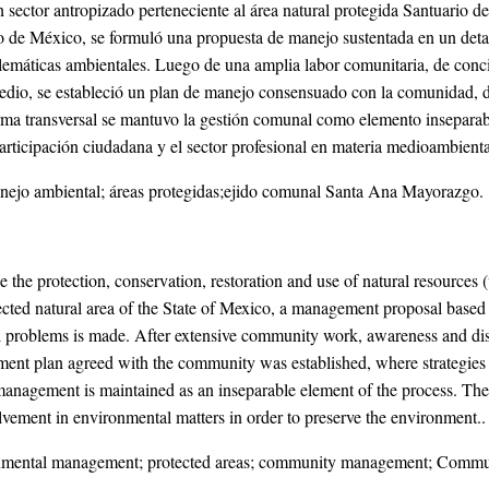
n sector antropizado perteneciente al área natural protegida Santuario
de México, se formuló una propuesta de manejo sustentada en un detal
blemáticas ambientales. Luego de una amplia labor comunitaria, de conci
edio, se estableció un plan de manejo consensuado con la comunidad, don
rma transversal se mantuvo la gestión comunal como elemento inseparab
articipación ciudadana y el sector profesional en materia medioambient
ejo ambiental; áreas protegidas;ejido comunal Santa Ana Mayorazgo.
e the protection, conservation, restoration and use of natural resources (
ected natural area of the State of Mexico, a management proposal based 
problems is made. After extensive community work, awareness and discu
ent plan agreed with the community was established, where strategies an
nagement is maintained as an inseparable element of the process. The p
olvement in environmental matters in order to preserve the environment..
mental management; protected areas; community management; Commu