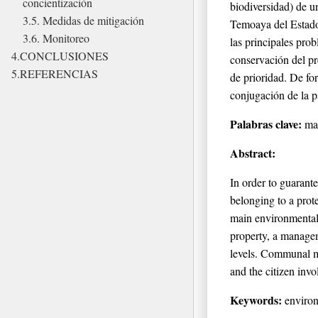
concientización
biodiversidad) de u
3.5. Medidas de mitigación
Temoaya del Estado 
3.6. Monitoreo
las principales pro
4.CONCLUSIONES
conservación del pr
5.REFERENCIAS
de prioridad. De fo
conjugación de la p
Palabras clave:
man
Abstract:
In order to guarante
belonging to a prot
main environmental 
property, a managem
levels. Communal ma
and the citizen inv
Keywords:
environ