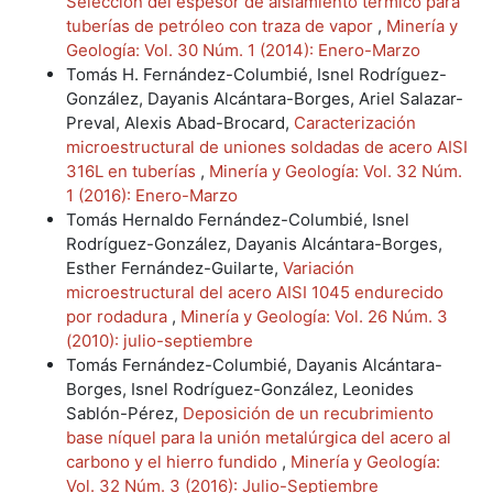
Selección del espesor de aislamiento térmico para
tuberías de petróleo con traza de vapor
,
Minería y
Geología: Vol. 30 Núm. 1 (2014): Enero-Marzo
Tomás H. Fernández-Columbié, Isnel Rodríguez-
González, Dayanis Alcántara-Borges, Ariel Salazar-
Preval, Alexis Abad-Brocard,
Caracterización
microestructural de uniones soldadas de acero AISI
316L en tuberías
,
Minería y Geología: Vol. 32 Núm.
1 (2016): Enero-Marzo
Tomás Hernaldo Fernández-Columbié, Isnel
Rodríguez-González, Dayanis Alcántara-Borges,
Esther Fernández-Guilarte,
Variación
microestructural del acero AISI 1045 endurecido
por rodadura
,
Minería y Geología: Vol. 26 Núm. 3
(2010): julio-septiembre
Tomás Fernández-Columbié, Dayanis Alcántara-
Borges, Isnel Rodríguez-González, Leonides
Sablón-Pérez,
Deposición de un recubrimiento
base níquel para la unión metalúrgica del acero al
carbono y el hierro fundido
,
Minería y Geología:
Vol. 32 Núm. 3 (2016): Julio-Septiembre