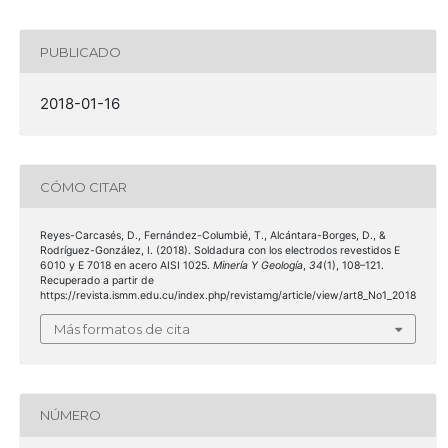
PUBLICADO
2018-01-16
CÓMO CITAR
Reyes-Carcasés, D., Fernández-Columbié, T., Alcántara-Borges, D., &
Rodríguez-González, I. (2018). Soldadura con los electrodos revestidos E
6010 y E 7018 en acero AISI 1025.
Minería Y Geología
,
34
(1), 108–121.
Recuperado a partir de
https://revista.ismm.edu.cu/index.php/revistamg/article/view/art8_No1_2018
Más formatos de cita
NÚMERO