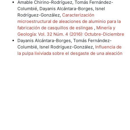
Amable Chirino-Rodríguez, Tomás Fernández-
Columbié, Dayanis Alcántara-Borges, Isnel
Rodríguez-González,
Caracterización
microestructural de aleaciones de aluminio para la
fabricación de casquillos de eslingas
,
Minería y
Geología: Vol. 32 Núm. 4 (2016): Octubre-Diciembre
Dayanis Alcántara-Borges, Tomás Fernández-
Columbié, Isnel Rodríguez-González,
Influencia de
la pulpa lixiviada sobre el desgaste de una aleación
del tipo Hastelloy C 276
,
Minería y Geología: Vol.
32 Núm. 1 (2016): Enero-Marzo
Tomás Fernández-Columbié, Gleydis Dueñas-
Rodríguez, Armín Mariño-Pérez, Alberto
Velázquez-del Rosario, Dayanis Alcántara-Borges,
Modificación de las propiedades de la fundición
blanca ИЧX2H4 con tres variantes de temple
,
Minería y Geología: Vol. 32 Núm. 4 (2016): Octubre-
Diciembre
1
2
3
>
>>