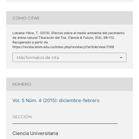
CÓMO CITAR
Lobaina-Yibre, T. (2015). Efectos sobre el medio ambiente del yacimiento
de arena natural Tibaracón del Toa.
Ciencia & Futuro
,
5
(4), 98–112.
Recuperado a partir de
https://revista.ismm.edu.cu/index.php/revistacyf/article/view/1198
Más formatos de cita
NÚMERO
Vol. 5 Núm. 4 (2015): diciembre-febrero
SECCIÓN
Ciencia Universitaria